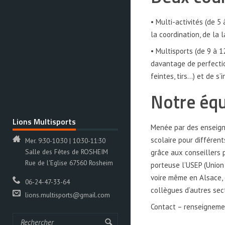
• Multi-activités (de 5 
la coordination, de la l
• Multisports (de 9 à 1
davantage de perfectio
feintes, tirs…) et de s
Notre éq
Lions Multisports
Menée par des enseign
scolaire pour différen
Mer. 9:30-10:30 | 10:30-11:30
Salle des Fêtes de ROSHEIM
grâce aux conseillers 
Rue de l'Eglise 67560 Rosheim
porteuse l’USEP (Union
voire même en Alsace, e
06-24-47-33-64
collègues d’autres sec
lions.multisports@gmail.com
Contact – renseigneme