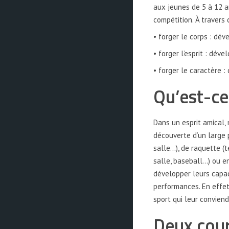
aux jeunes de 5 à 12 
compétition. À travers c
• forger le corps : dév
• forger l’esprit : déve
• forger le caractère :
Qu’est-ce
Dans un esprit amical,
découverte d’un large p
salle…), de raquette (te
salle, baseball…) ou en
développer leurs capac
performances. En effet 
sport qui leur conviend
Deux cour