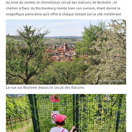
Au bout du sentier, le merveilleux circuit des balcons de Rosheim ; le
chemin à flanc du Bischenberg mérite bien son surnom, étant donné le
magnifique panorama qu’il offre à chaque instant sur la cité médiévale.
La vue sur Rosheim depuis le circuit des Balcons